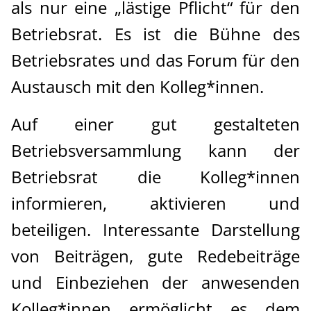
arbeiten mit Protokollen, Beschlüssen &
als nur eine „lästige Pflicht“ für den
Anschreiben
Betriebsrat. Es ist die Bühne des
Konfliktmanagement - Bearbeitung von
Betriebsrates und das Forum für den
Spannungen und Streitigkeiten im Gremium
Austausch mit den Kolleg*innen.
Kommunikation im Betriebsrat – Klar, souverän,
wertschätzend
Auf einer gut gestalteten
Betriebsversammlung kann der
Betriebsversammlung - Organisation, Leitung,
Präsentation
Betriebsrat die Kolleg*innen
informieren, aktivieren und
Rhetorik und Verhandlungsführung
beteiligen. Interessante Darstellung
Hierarchiefreie und effiziente Organisation der
von Beiträgen, gute Redebeiträge
Betriebsratsarbeit
und Einbeziehen der anwesenden
Belegschaftsarbeit des Betriebsrats -
Kolleg*innen ermöglicht es dem