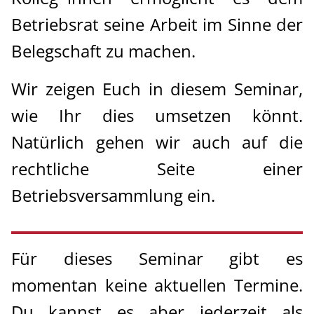
Rundschreiben, Betriebsbegehung, Sprechstunden
und mehr
Betriebsrat seine Arbeit im Sinne der
Belegschaft zu machen.
Datenschutz und Compliance
Wir zeigen Euch in diesem Seminar,
Spezialseminare
wie Ihr dies umsetzen könnt.
Wahlvorstand
Natürlich gehen wir auch auf die
rechtliche Seite einer
Inhouse-Seminare
Betriebsversammlung ein.
Klausurtagungen
Kontakt
Für dieses Seminar gibt es
momentan keine aktuellen Termine.
BR-Gründung
Du kannst es aber jederzeit als