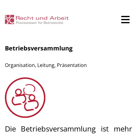
Betriebsversammlung
Seminare
Organisation, Leitung, Präsentation
Betriebsverfassungsrecht Grundlagen
Arbeitsrecht für Betriebsräte
Arbeits- und Gesundheitsschutz
Erfolgreiche Betriebsratsarbeit
Die Betriebsversammlung ist mehr
Schriftführung des Betriebsrats - Rechtssicher