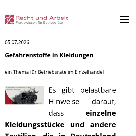
05.07.2026
Seminare
Gefahrenstoffe in Kleidungen
Inhouse-Seminare
ein Thema für Betriebsräte im Einzelhandel
Klausurtagungen
Es gibt belastbare
Kontakt
Hinweise darauf,
dass
einzelne
BR-Gründung
Kleidungsstücke und andere
R+A Blog
Textilien, die in Deutschland